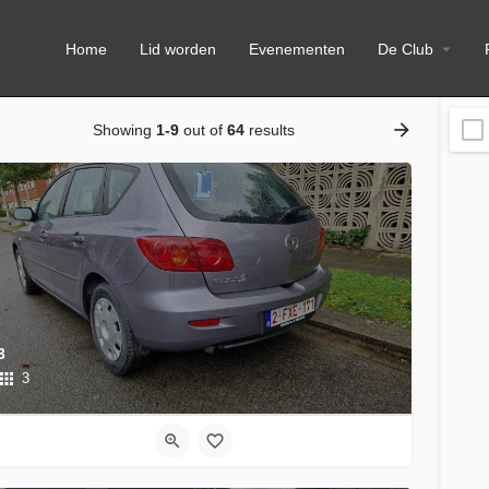
Home
Lid worden
Evenementen
De Club
Showing
1-9
out of
64
results
3
3