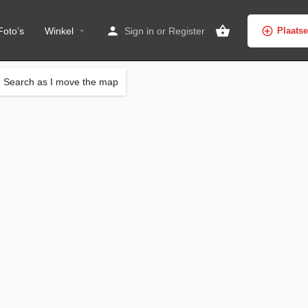
Foto’s
Winkel
Sign in
or
Register
Plaats
Search as I move the map