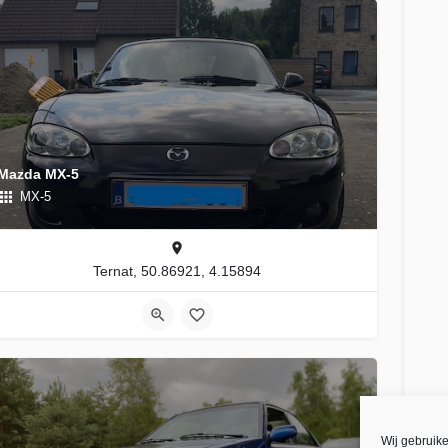
Mazda MX-5
MX-5
Ternat, 50.86921, 4.15894
Wij gebruik