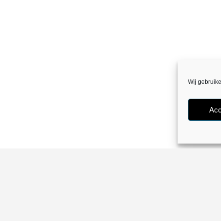
Wij gebruik
Acc
Algemene Voorwaarden
Privacybeleid
Cookiebeleid (EU)
e with love by
Digimaster.be
. Powered by
Digi.Hosting
- BE0782325