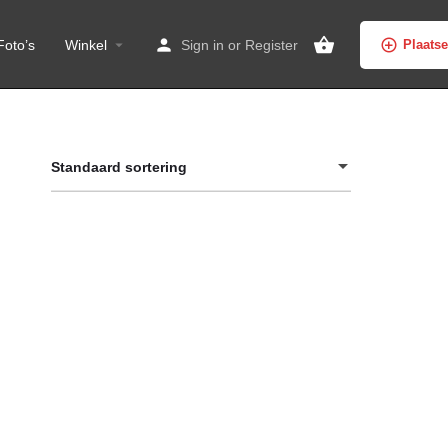
Foto’s
Winkel
Sign in
or
Register
Plaats
Standaard sortering