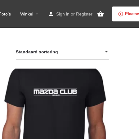
Foto’s
Winkel
Sign in
or
Register
Plaats
Standaard sortering