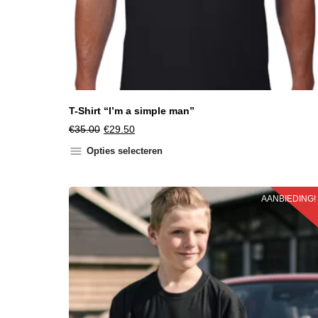
T-Shirt “I’m a simple man”
€
35.00
€
29.50
Opties selecteren
AANBIEDING!