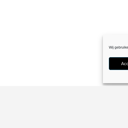
Wij gebruik
Acc
Algemene Voorwaarden
Privacybeleid
Cookiebeleid (EU)
e with love by
Digimaster.be
. Powered by
Digi.Hosting
- BE0782325