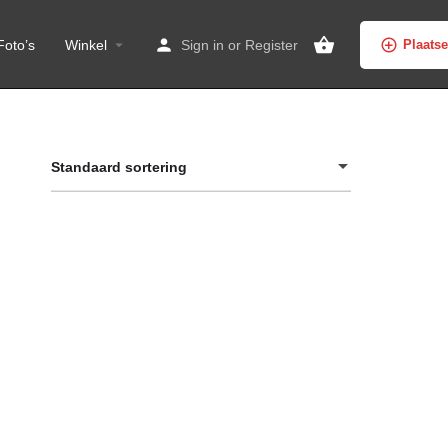
Foto’s
Winkel
Sign in
or
Register
Plaats
Standaard sortering