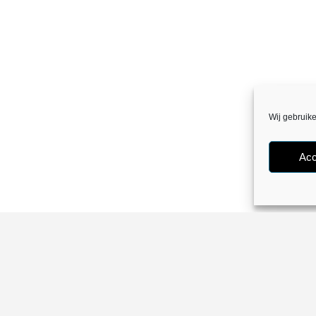
Wij gebruik
Acc
Algemene Voorwaarden
Privacybeleid
Cookiebeleid (EU)
e with love by
Digimaster.be
. Powered by
Digi.Hosting
- BE0782325