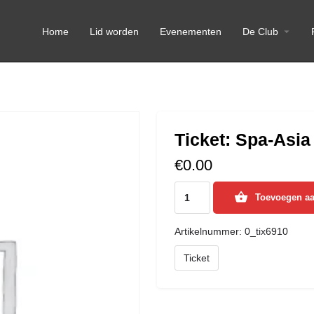
Home
Lid worden
Evenementen
De Club
Ticket: Spa-Asia
€
0.00
Toevoegen a
Artikelnummer:
0_tix6910
Ticket