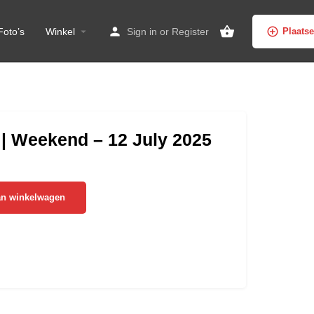
Foto’s
Winkel
Sign in
or
Register
Plaats
 | Weekend – 12 July 2025
an winkelwagen