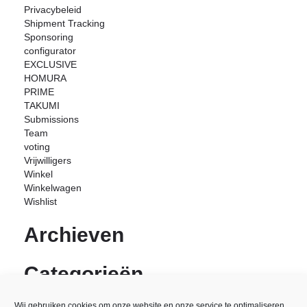
Privacybeleid
Shipment Tracking
Sponsoring
configurator
EXCLUSIVE
HOMURA
PRIME
TAKUMI
Submissions
Team
voting
Vrijwilligers
Winkel
Winkelwagen
Wishlist
Archieven
Categorieën
Geen categorieën
Wij gebruiken cookies om onze website en onze service te optimaliseren.