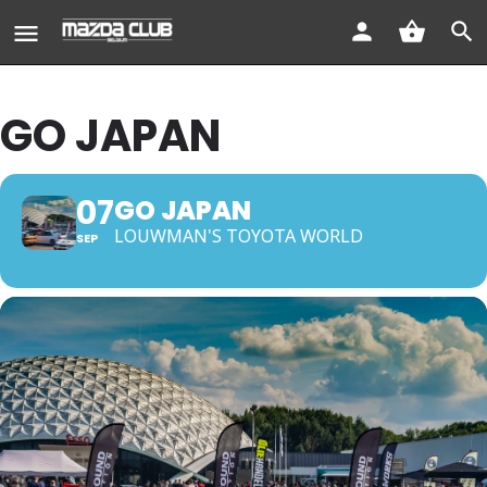
GO JAPAN
07
GO JAPAN
LOUWMAN'S TOYOTA WORLD
SEP