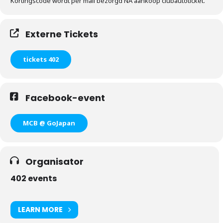
Kortingscode wordt per mail bezorgd NA aankoop clubautoticket.
Externe Tickets
tickets 402
Facebook-event
MCB @ GoJapan
Organisator
402 events
LEARN MORE