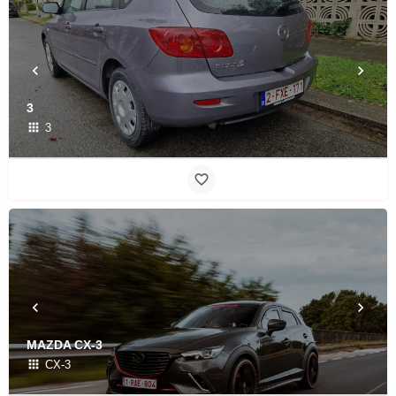
3
3
MAZDA CX-3
CX-3