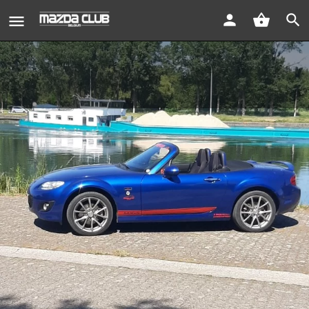
Mx5 anniversary 20 j
Bericht sturen
Bookmark
Wagen
Contact
Favoriet
Delen
Rapporteren
Gallery