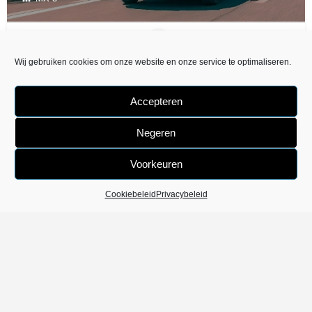
Wij gebruiken cookies om onze website en onze service te optimaliseren.
Accepteren
Negeren
Voorkeuren
Cookiebeleid
Privacybeleid
Algemene Voorwaarden
Privacybeleid
Cookiebeleid (EU)
Made with love by
Digimaster.be
. Powered by
Digi.Hosting
-
BE0782325388