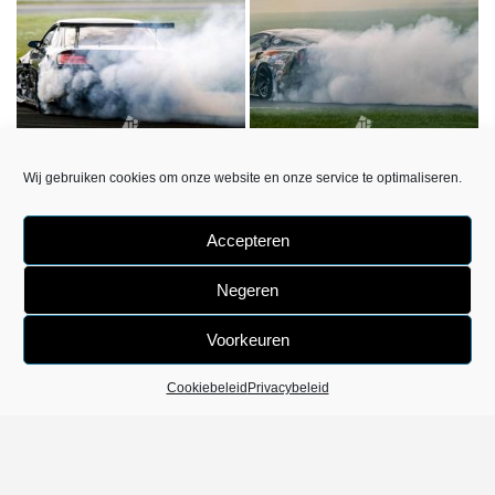
DSC0654
DSC0707
Wij gebruiken cookies om onze website en onze service te optimaliseren.
«
‹
van
22
›
»
Accepteren
Negeren
Voorkeuren
Cookiebeleid
Privacybeleid